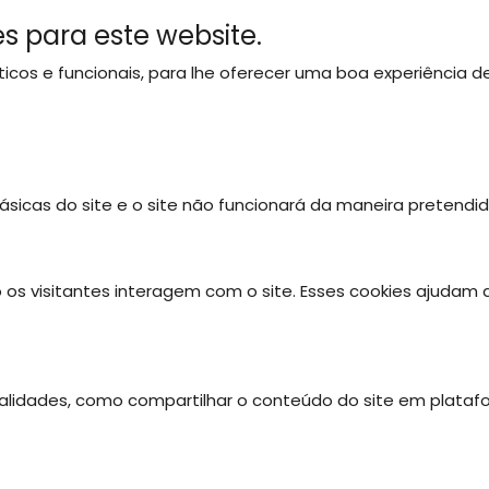
s para este website.
líticos e funcionais, para lhe oferecer uma boa experiência
SOBRE NÓS
OS NOSSOS PARQUES
ATIVIDADES
ásicas do site e o site não funcionará da maneira pretendi
 os visitantes interagem com o site. Esses cookies ajudam
onalidades, como compartilhar o conteúdo do site em plataf