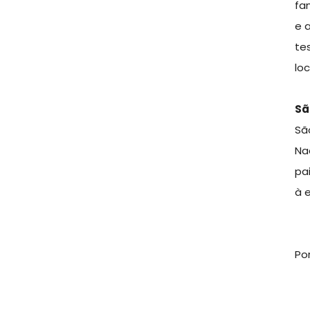
fa
e 
te
lo
Sã
Sã
Na
pa
à 
Po