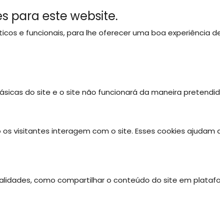
s para este website.
líticos e funcionais, para lhe oferecer uma boa experiência
SOBRE NÓS
OS NOSSOS PARQUES
ATIVIDADES
ásicas do site e o site não funcionará da maneira pretendi
 os visitantes interagem com o site. Esses cookies ajudam
onalidades, como compartilhar o conteúdo do site em plataf