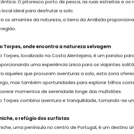
têntica. O pitoresco porto de pesca, as ruas estreitas e o
 local ideal para desfrutar a solo.
ra os amantes da natureza, a Serra da Arrábida proporciona
 região.
o Torpes, onde encontra a natureza selvagem
o Torpes, localizado na Costa Alentejana, é um paraíso pa
oporcionando uma experiência única para os viajantes solitá
ra aqueles que procuram aventuras a solo, esta zona ofer
lego, mas também oportunidades para explorar trilhos costei
borear momentos de serenidade longe das multidões.
o Torpes combina aventura e tranquilidade, tornando-se um
niche, o refúgio dos surfistas
niche, uma península no centro de Portugal, é um destino ú