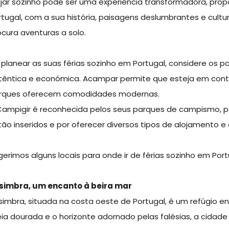
ajar sozinho pode ser uma experiência transformadora, pro
rtugal, com a sua história, paisagens deslumbrantes e cultu
ocura aventuras a solo.
 planear as suas férias sozinho em Portugal, considere os
têntica e económica. Acampar permite que esteja em cont
rques oferecem comodidades modernas.
Campigir é reconhecida pelos seus parques de campismo, p
tão inseridos e por oferecer diversos tipos de alojamento e
gerimos alguns locais para onde ir de férias sozinho em Port
simbra, um encanto à beira mar
simbra, situada na costa oeste de Portugal, é um refúgio e
eia dourada e o horizonte adornado pelas falésias, a cidad