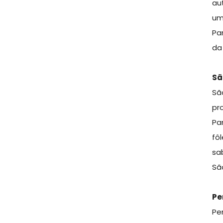
au
um
Pa
da
Sã
Sã
pr
Pa
fô
sa
Sã
Pe
Pe