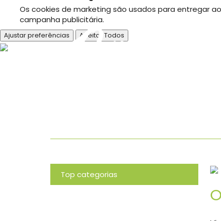
Os cookies de marketing são usados para entregar aos
campanha publicitária.
Ajustar preferências
Aceitar Todos
O nosso bl
Top categorias
O
Novidades