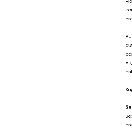
Vi
Po
pr
Ao
au
pa
A 
es
Su
Se
Se
ar