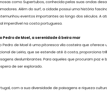
mosas como Supertubos, conhecida pelas suas ondas desafiad
amadores. Além do surf, a cidade possui uma história fascina
stemunhou eventos importantes ao longo dos séculos. A a
cal imperdível na costa portuguesa.
o Pedro de Moel, a serenidade à beira mar
o Pedro de Moel é uma pitoresca vila costeira que oferece 
cional de Leiria, que se estende até à costa, proporciona t
isagens deslumbrantes. Para aqueles que procuram paz e be
espera de ser explorado.
rtugal, com a sua diversidade de paisagens e riqueza cultural