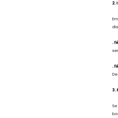
2.
Em
di
. 
se
. 
De
3.
Se
bo