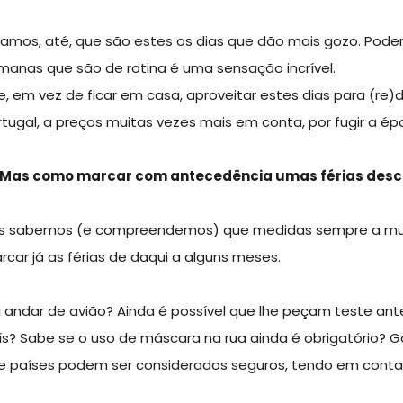
ríamos, até, que são estes os dias que dão mais gozo. Pod
manas que são de rotina é uma sensação incrível.
se, em vez de ficar em casa, aproveitar estes dias para (re)
rtugal, a preços muitas vezes mais em conta, por fugir a ép
. Mas como marcar com antecedência umas férias des
s sabemos (e compreendemos) que medidas sempre a muda
rcar já as férias de daqui a alguns meses.
i andar de avião? Ainda é possível que lhe peçam teste an
ís? Sabe se o uso de máscara na rua ainda é obrigatório? 
e países podem ser considerados seguros, tendo em conta 