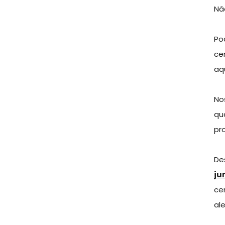
Nã
Po
ce
aq
No
qu
pr
De
ju
ce
al