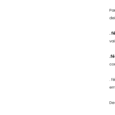
Pa
de
. 
vai
.f
co
. 
em
Des