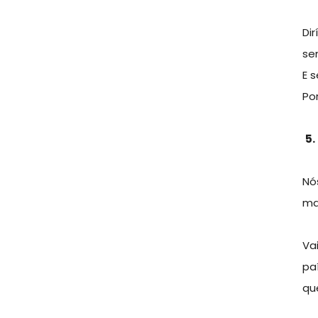
Di
se
E 
Po
5
Nó
ma
Va
pa
qu