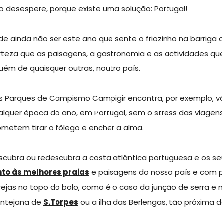
o desespere, porque existe uma solução: Portugal!
de ainda não ser este ano que sente o friozinho na barriga
rteza que as paisagens, a gastronomia e as actividades qu
uém de quaisquer outras, noutro país.
s Parques de Campismo Campigir encontra, por exemplo, vár
alquer época do ano, em Portugal, sem o stress das viagen
ometem tirar o fôlego e encher a alma.
scubra ou redescubra a costa atlântica portuguesa e os s
nto às melhores praias
e paisagens do nosso país e com 
rejas no topo do bolo, como é o caso da junção de serra e
entejana de
S.Torpes
ou a ilha das Berlengas, tão próxima 