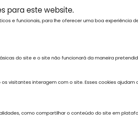
s para este website.
líticos e funcionais, para lhe oferecer uma boa experiência
SOBRE NÓS
OS NOSSOS PARQUES
ATIVIDADES
ásicas do site e o site não funcionará da maneira pretendi
 os visitantes interagem com o site. Esses cookies ajudam
onalidades, como compartilhar o conteúdo do site em plataf