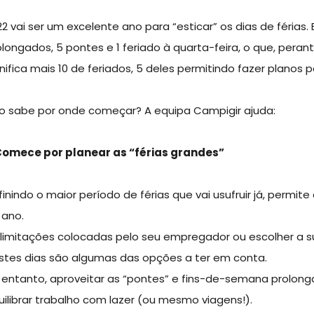
22 vai ser um excelente ano para “esticar” os dias de férias
olongados, 5 pontes e 1 feriado à quarta-feira, o que, perant
gnifica mais 10 de feriados, 5 deles permitindo fazer planos
o sabe por onde começar? A equipa Campigir ajuda:
 Comece por planear as “férias grandes”
inindo o maior período de férias que vai usufruir já, permite
 ano.
 limitações colocadas pelo seu empregador ou escolher a su
stes dias são algumas das opções a ter em conta.
 entanto, aproveitar as “pontes” e fins-de-semana prolon
uilibrar trabalho com lazer (ou mesmo viagens!).