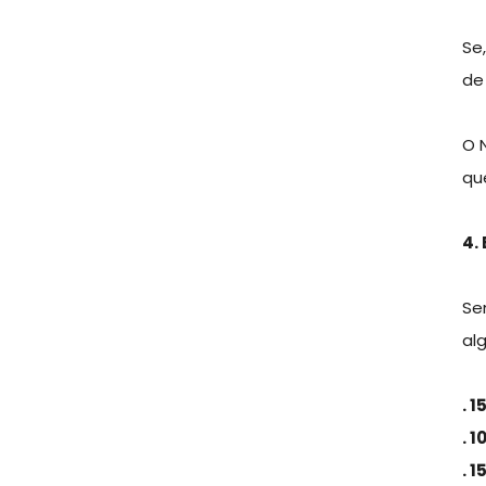
Se
de 
O 
qu
4.
Se
al
. 1
. 
. 