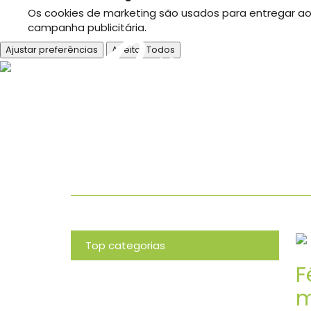
Os cookies de marketing são usados para entregar aos
campanha publicitária.
Ajustar preferências
Aceitar Todos
O nosso bl
Top categorias
F
Novidades
m