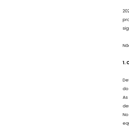
20
pr
si
Nã
1.
Def
do
As
de
No
eq