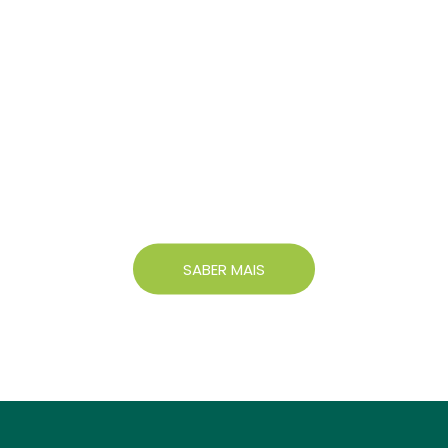
Aluguer de Longa
Duração
Opção de estadia de longa duração, com
tarifas especiais, disponível. Contacte-nos
para saber mais.
SABER MAIS